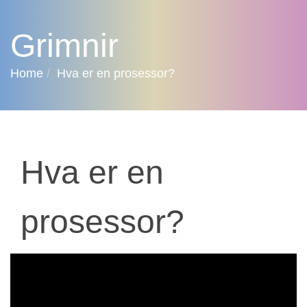
Grimnir
Home
Hva er en prosessor?
Hva er en
prosessor?