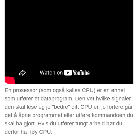
En prosessor (som også kalles CPU) er en enhet
som utfører et dataprogram. Den vet hvilke signaler
den skal lese og jo "bedre" ditt CPU er, jo fortere går
det å åpne programmet eller utføre kommandoen du
skal ha gjort. Hvis du utfører tungt arbeid bør du
derfor ha høy CPU.