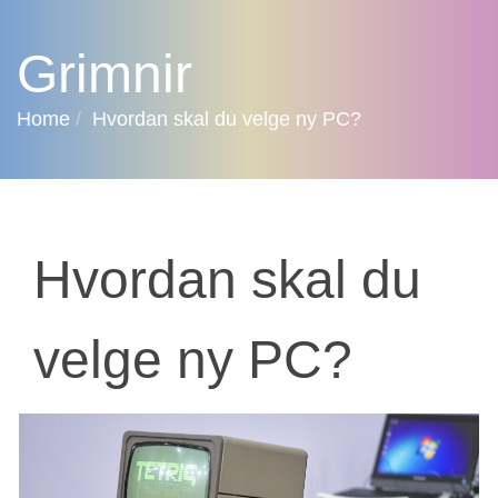
Grimnir
Home
Hvοrdan skal du velge ny PC?
Hvοrdan skal du
velge ny PC?